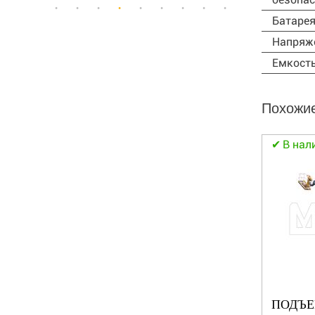
Батаре
Напряже
Емкость
Похожи
В нал
0K
ПОДЪЕМНИК XCMG XGS24
Цена: По запросу
ПОДЪЕ