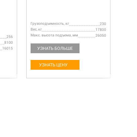
Грузоподъемность, кг
Грузоп
230
Вес, кг
Вес, кг
17800
Макс. высота подъема, мм
Макс. 
26050
256
8100
УЗНАТЬ БОЛЬШЕ
УЗ
16015
УЗНАТЬ ЦЕНУ
У