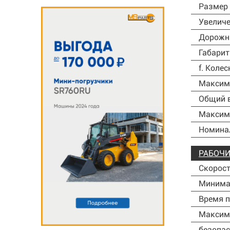
Размер 
Увеличе
Дорожны
Габарит
f. Коле
Максима
Общий в
Максима
Номинал
РАБОЧИ
Скорост
Минимал
Время п
Максима
безопас