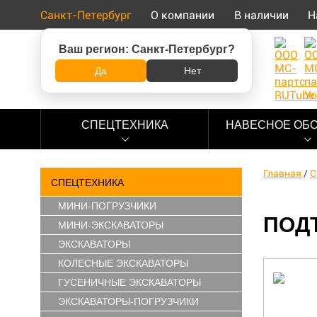
Санкт-Петербург
О компании
В наличии
Н
Ваш регион:
Санкт-Петербург
?
8 (800) 500-73-92
Да
Нет
СПЕЦТЕХНИКА
НАВЕСНОЕ ОБ
Главная
/
С
СПЕЦТЕХНИКА
МИНИ-ПОГРУЗЧИКИ
ПОД
МИНИ-ЭКСКАВАТОРЫ
ЭКСКАВАТОРЫ
КОЛЕСНЫЕ ЭКСКАВАТОРЫ
ГУСЕНИЧНЫЕ ЭКСКАВАТОРЫ
ЭКСКАВАТОРЫ-ПОГРУЗЧИКИ