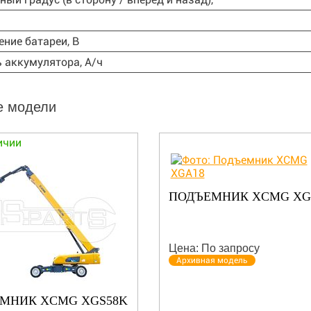
я
ние батареи, В
 аккумулятора, А/ч
е модели
ичии
ПОДЪЕМНИК XCMG XG
Цена: По запросу
Архивная модель
МНИК XCMG XGS58K