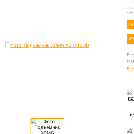
Цен
ком
П
К
Вес
Мак
Все
п