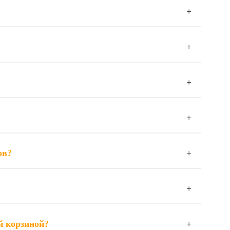
ов?
й корзиной?