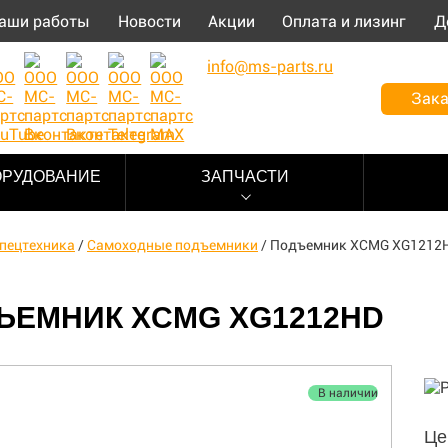
аши работы
Новости
Акции
Оплата и лизинг
Д
info@ms-parts.ru
Зака
ОРУДОВАНИЕ
ЗАПЧАСТИ
пецтехника
/
Самоходные подъемники
/
Подъемник XCMG XG1212
ЪЕМНИК XCMG XG1212HD
В наличии
Це