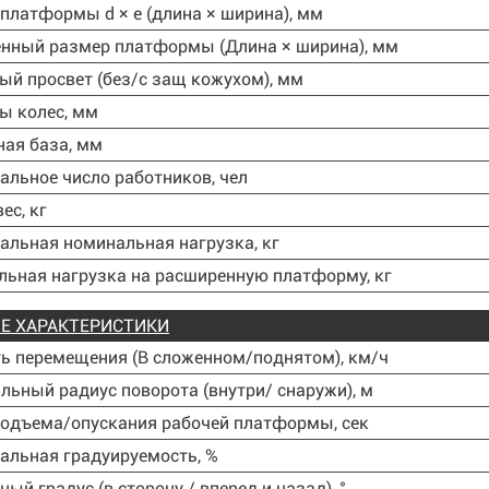
платформы d × e (длина × ширина), мм
нный размер платформы (Длина × ширина), мм
й просвет (без/с защ кожухом), мм
ы колес, мм
сная база, мм
льное число работников, чел
ес, кг
льная номинальная нагрузка, кг
ьная нагрузка на расширенную платформу, кг
Е ХАРАКТЕРИСТИКИ
ь перемещения (В сложенном/поднятом), км/ч
ьный радиус поворота (внутри/ снаружи), м
одъема/опускания рабочей платформы, сек
льная градуируемость, %
ный градус (в сторону / вперед и назад), °