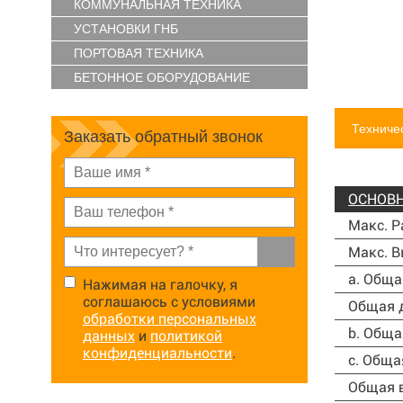
КОММУНАЛЬНАЯ ТЕХНИКА
УСТАНОВКИ ГНБ
ПОРТОВАЯ ТЕХНИКА
БЕТОННОЕ ОБОРУДОВАНИЕ
Техниче
Заказать обратный звонок
ОСНОВН
Макс. Р
Макс. 
a. Обща
Нажимая на галочку, я
соглашаюсь с условиями
Общая д
обработки персональных
b. Обща
данных
и
политикой
конфиденциальности
.
c. Обща
Общая в