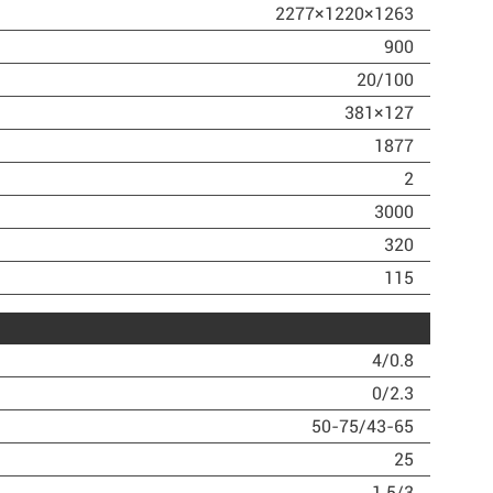
2277×1220×1263
900
20/100
381×127
1877
2
3000
320
115
4/0.8
0/2.3
50-75/43-65
25
1.5/3