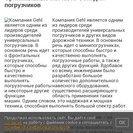
погрузчиков
Компания Gehl является одним
из лидеров среди
производителей универсальных
погрузчиков и других видов
дорожной техники. В основном
речь идет о минипогрузчиках,
которые способны быстро и
качественно выполнять
погрузочные работы, а также
ряд других функций. Вдобавок
ко всему, инженерами было
разработано большое
количество дополнительного
навесного оборудования,
существенно расширяющего
область применения таких
машин. Одним словом, это надежная и мощная
техника, способная выполнять большой спектр работ.
Своевременное техническое обслуживание – залог
Продолжая использовать сайт, Вы даёте своё
максимально долгого срока службы погрузчиков
ОК
согласие
на работу с файлами cookie и соглашаетесь с
Gehl. Однако, если какая-то деталь выработала свой
политикой конфиденциальности
.
ресурс, ей потребуется замена. У нас действительно