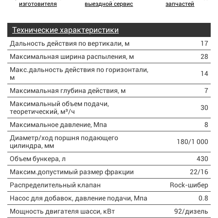
изготовителя
выездной сервис
запчастей
Технические характеристики
Дальность действия по вертикали, м
17
Максимальная ширина распыления, м
28
Макс.дальность действия по горизонтали,
14
м
Максимальная глубина действия, м
7
Максимальный объем подачи,
30
теоретический, м³/ч
Максимальное давление, Мпа
8
Диаметр/ход поршня подающего
180/1 000
цилиндра, мм
Объем бункера, л
430
Максим.допустимый размер фракции
22/16
Распределительный клапан
Rock
-шибер
Насос для добавок, давление подачи, Мпа
0.8
Мощность двигателя шасси, кВт
92/дизель