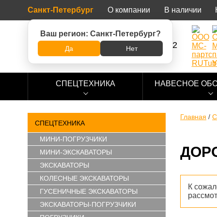
Санкт-Петербург
О компании
В наличии
Ваш регион:
Санкт-Петербург
?
8 (800) 500-73-92
Да
Нет
СПЕЦТЕХНИКА
НАВЕСНОЕ ОБ
Главная
/
С
СПЕЦТЕХНИКА
МИНИ-ПОГРУЗЧИКИ
ДОР
МИНИ-ЭКСКАВАТОРЫ
ЭКСКАВАТОРЫ
КОЛЕСНЫЕ ЭКСКАВАТОРЫ
К сожа
ГУСЕНИЧНЫЕ ЭКСКАВАТОРЫ
рассмо
ЭКСКАВАТОРЫ-ПОГРУЗЧИКИ