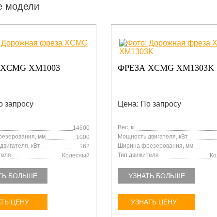
е модели
РЕЗА XCMG XM1303K
ДОРОЖНАЯ ФРЕЗ
XM1303F
ена: По запросу
Цена: По запросу
Архивная модель
с, кг
16900
ощность двигателя, кВт
177
ирина фрезерования, мм
1300
Вес, кг
ип движителя
Колесный
Мощность двигателя, кВт
Ширина фрезерования, м
УЗНАТЬ БОЛЬШЕ
Тип движителя
УЗНАТЬ БОЛЬШЕ
УЗНАТЬ ЦЕНУ