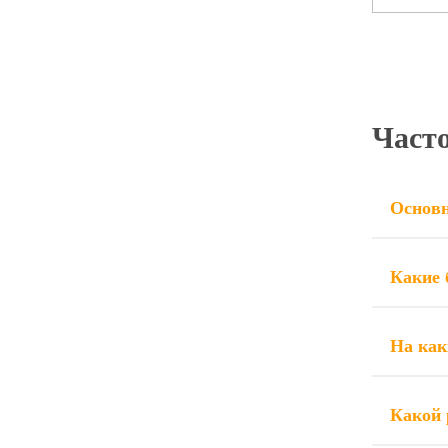
Част
Основн
Какие 
На как
Какой 