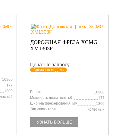
А XCMG
ДОРОЖНАЯ ФРЕЗА XCMG
XM503F
Цена: По запросу
Архивная модель
Вес, кг
16900
8000
Мощность двигателя, кВт
177
93
м
Ширина фрезерования, мм
1300
500
Тип движителя
Колесный
Колесный
УЗНАТЬ БОЛЬШЕ