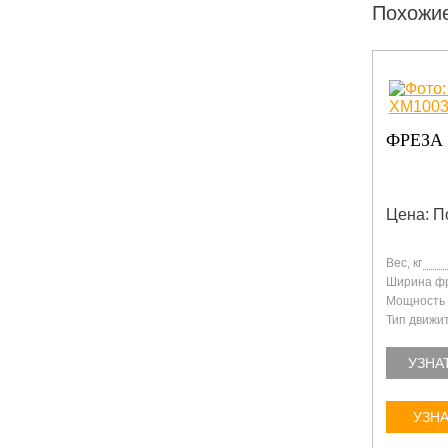
Похожи
KII
ФРЕЗА XCMG XM1003
Ф
Цена: По запросу
Ц
Вес, кг
Ве
30500
14600
Ширина фрезерования, мм
М
470
1000
Мощность двигателя, кВт
Ш
2000
162
Тип движителя
Т
Гусеничный
Колесный
УЗНАТЬ БОЛЬШЕ
УЗНАТЬ ЦЕНУ