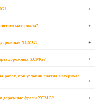
MG?
снятого материала?
ы дорожные XCMG?
я фрез дорожных XCMG?
 работ, при условии снятия материала
ся дорожные фрезы XCMG?