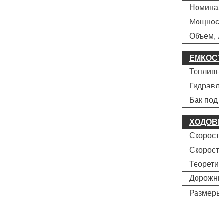
Номина
Мощност
Объем, 
ЕМКОС
Топливн
Гидравл
Бак под 
ХОДОВ
Скорост
Скорост
Теорети
Дорожны
Разме