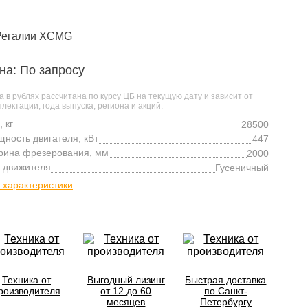
на: По запросу
а в рублях рассчитана по курсу ЦБ на текущую дату и зависит от
лектации, года выпуска, региона и акций.
, кг
28500
ность двигателя, кВт
447
ина фрезерования, мм
2000
 движителя
Гусеничный
 характеристики
Техника от
Выгодный лизинг
Быстрая доставка
роизводителя
от 12 до 60
по Санкт-
месяцев
Петербургу