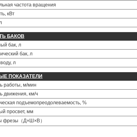
льная частота вращения
ь, кВт
л
ТЬ БАКОВ
ый бак, л
ический бак, л
воду, л
ЫЕ ПОКАЗАТЕЛИ
ь работы, м/мин
ь движения, км/ч
ческая подъемопреодолеваемость, %
й просвет, мм
ры фрезы（Д×Ш×В）