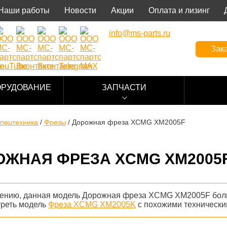
Наши работы
Новости
Акции
Оплата и лизинг
info@ms-parts.ru
Зака
ОРУДОВАНИЕ
ЗАПЧАСТИ
пецтехника
/
Фрезы
/
Дорожная фреза XCMG XM2005F
ОЖНАЯ ФРЕЗА XCMG XM2005
лению, данная модель Дорожная фреза XCMG XM2005F боль
треть модель
Фреза XCMG XM2005K
с похожими технически