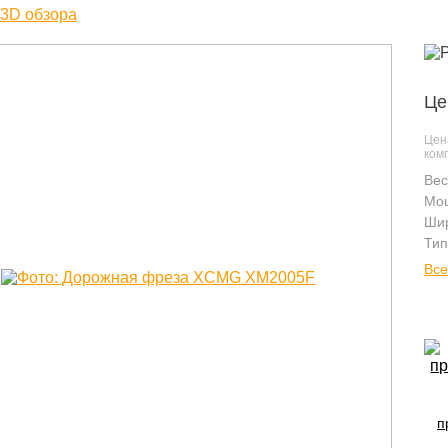
Це
Цен
комп
Вес
Мощ
Шир
Тип
Все
п