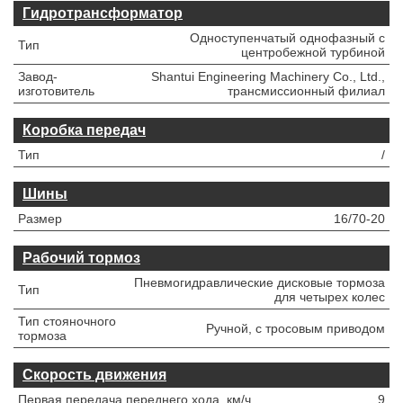
Гидротрансформатор
Одноступенчатый однофазный с
Тип
центробежной турбиной
Завод-
Shantui Engineering Machinery Co., Ltd.,
изготовитель
трансмиссионный филиал
Коробка передач
Тип
/
Шины
Размер
16/70-20
Рабочий тормоз
Пневмогидравлические дисковые тормоза
Тип
для четырех колес
Тип стояночного
Ручной, с тросовым приводом
тормоза
Скорость движения
Первая передача переднего хода, км/ч
9