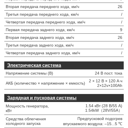
Вторая передача переднего хода, км/ч
26
Третья передача переднего хода, км/ч
/
Четвертая передача переднего хода, км/ч
/
Первая передача заднего хода, км/ч
9
Вторая передача заднего хода, км/ч
26
Третья передача заднего хода, км/ч
/
Четвертая передача заднего хода, км/ч
/
Электрическая система
Напряжение системы (В)
24 В пост. тока
2 × 12 В × 120 А∙ч
АКБ (количество × напряжение × емкость)
2×12v×100Ah
Зарядная и пусковая системы
1.54 кВт (28 В/55 А)
Мощность генератора,
1.54kW（28V/55A）
кВт
Предпусковой подогрев
Средства облегчения
холодного запуска
впускаемого воздуха: –15...5 ℃