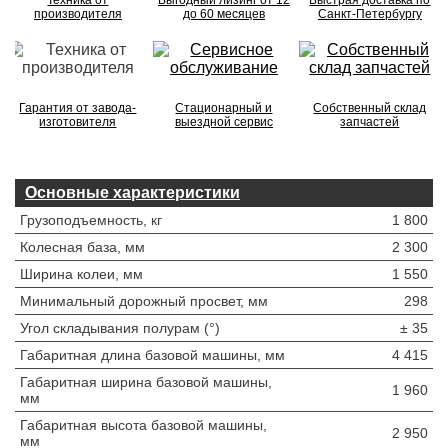
Техника от
Выгодный лизинг от 12
Быстрая доставка по
производителя
до 60 месяцев
Санкт-Петербургу
Гарантия от завода-
Стационарный и
Собственный склад
изготовителя
выездной сервис
запчастей
Основные характеристики
Грузоподъемность, кг
1 800
Колесная база, мм
2 300
Ширина колеи, мм
1 550
Минимальный дорожный просвет, мм
298
Угол складывания полурам (°)
± 35
Габаритная длина базовой машины, мм
4 415
Габаритная ширина базовой машины,
1 960
мм
Габаритная высота базовой машины,
2 950
мм