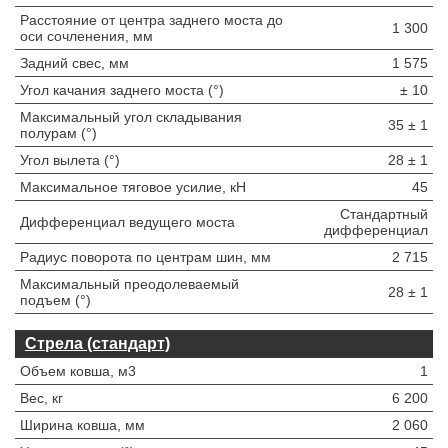
Расстояние от центра заднего моста до
1 300
оси сочленения, мм
Задний свес, мм
1 575
Угол качания заднего моста (°)
± 10
Максимальный угол складывания
35 ± 1
полурам (°)
Угол вылета (°)
28 ± 1
Максимальное тяговое усилие, кН
45
Стандартный
Дифференциал ведущего моста
дифференциал
Радиус поворота по центрам шин, мм
2 715
Максимальный преодолеваемый
28 ± 1
подъем (°)
Стрела (стандарт)
Объем ковша, м3
1
Вес, кг
6 200
Ширина ковша, мм
2 060