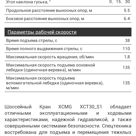
0、15、30
Угол наклона гуська, °
Продольное расстояние выносных опор, м
5.5
Боковое расстояние выносных опор, м
6.4
Параметры рабочей скорости
Время подъема стрелы, с
38
Время полного выдвижения стрелы, с
110
Максимальная скорость вращения, об/мин
1,8
Максимальная скорость подъема основной
135
лебедки (одиночная веревка), м/мин
Максимальная скорость подъема
вспомогательной лебедки (одиночная веревка),
135
м/мин
Шоссейный Кран XCMG XCT30_S1 обладает
отличными эксплуатационными и ходовыми
характеристиками, надежной гидравликой, а также
совершенными системами безопасности. Спецтехника
востребована для подъема и перемещения тяжелых