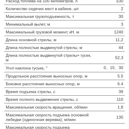
Расход топлива на 100 километров, л
≤30
Количество сидячих мест в кабине, шт.
2
Максимальная грузоподъемность, т
30
Минимальный вылет, м
3
Максимальный грузовой момент, кН. м
1240
Длина основной стрелы, м
11,2
Длина полностью выдвинутой стрелы, м
44
Длина полностью выдвинутой стрелы+ гусек,
52,3
м
0、15、30
Угол наклона гуська, °
Продольное расстояние выносных опор, м
5.5
Боковое расстояние выносных опор, м
6.4
Время подъема стрелы, с
38
Время полного выдвижения стрелы, с
110
Максимальная скорость вращения, об/мин
1,8
Максимальная скорость подъема основной
135
лебедки (одиночная веревка), м/мин
Максимальная скорость подъема