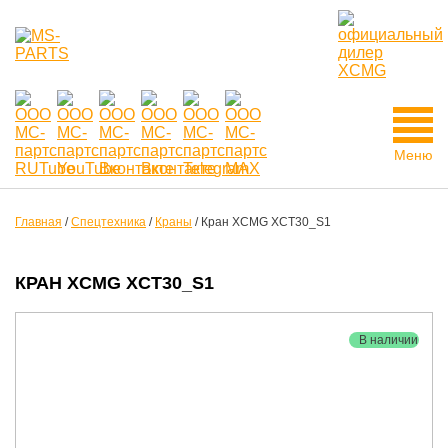
Меню
Главная
/
Спецтехника
/
Краны
/
Кран XCMG XCT30_S1
КРАН XCMG XCT30_S1
В наличии