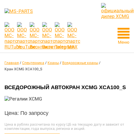
Меню
Главная
/
Спецтехника
/
Краны
/
Вседорожные краны
/
Кран XCMG XCA100_S
ВСЕДОРОЖНЫЙ АВТОКРАН XCMG XCA100_S
Цена: По запросу
Цена в рублях рассчитана по курсу ЦБ на текущую дату и зависит от
комплектации, года выпуска, региона и акций.