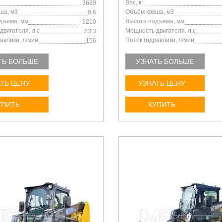
Вес, кг
3680
ша, м3
Объём ковша, м3
0.6
дъема, мм
Высота подъема, мм
3210
вигателя, л.с
Мощность двигателя, л.с
83,3
авлики, л/мин
Поток гидравлики, л/мин
156
ТЬ БОЛЬШЕ
УЗНАТЬ БОЛЬШЕ
ТЬ ЦЕНУ
УЗНАТЬ ЦЕНУ
УПИТЬ
КУПИТЬ