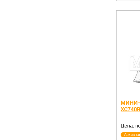
МИНИ-
XC740
Цена: п
Архивна