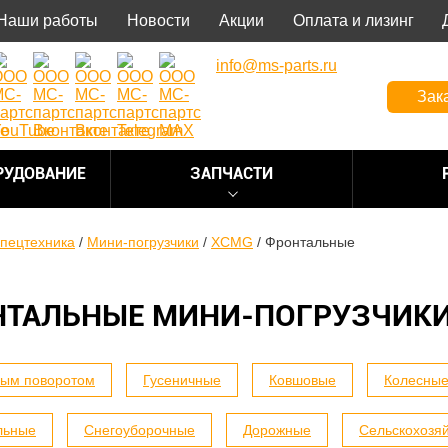
Наши работы
Новости
Акции
Оплата и лизинг
info@ms-parts.ru
Зак
РУДОВАНИЕ
ЗАПЧАСТИ
пецтехника
/
Мини-погрузчики
/
XCMG
/
Фронтальные
НТАЛЬНЫЕ МИНИ-ПОГРУЗЧИКИ
вым поворотом
Гусеничные
Ковшовые
Колесны
льные
Снегоуборочные
Дорожные
Сельскохозя