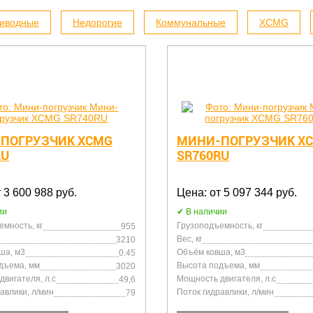
иводные
Недорогие
Коммунальные
XCMG
ПОГРУЗЧИК XCMG
МИНИ-ПОГРУЗЧИК X
RU
SR760RU
 3 600 988 руб.
Цена: от 5 097 344 руб.
ии
В наличии
мность, кг
Грузоподъемность, кг
955
Вес, кг
3210
ша, м3
Объём ковша, м3
0.45
дъема, мм
Высота подъема, мм
3020
вигателя, л.с
Мощность двигателя, л.с
49,6
авлики, л/мин
Поток гидравлики, л/мин
79