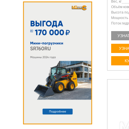
Вес, кг
Объём ков
Высота по
Мощность д
Поток гидр
УЗНА
УЗНА
К