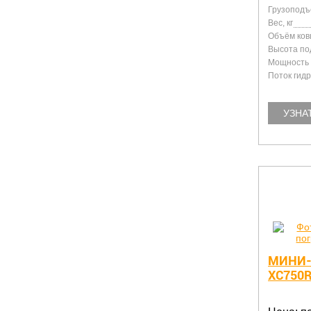
Грузоподъе
Вес, кг
Объём ков
Высота по
Мощность д
Поток гидр
УЗНА
МИНИ-
XC750