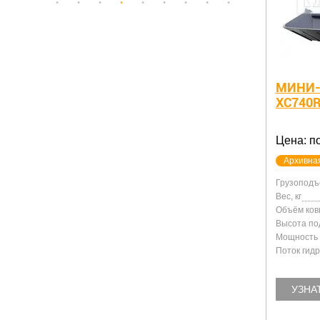
МИНИ-
XC740
Цена: п
Архивна
Грузоподъе
Вес, кг
Объём ков
Высота по
Мощность д
Поток гидр
УЗНА