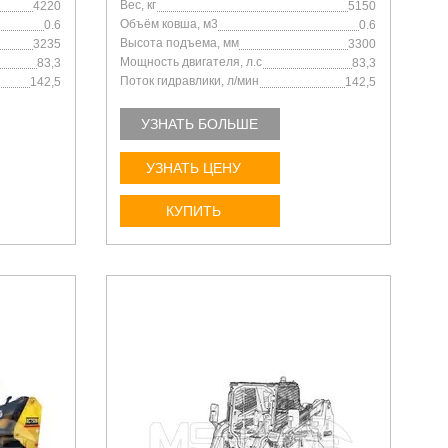
Вес, кг
4220
5150
Объём ковша, м3
0.6
0.6
Высота подъема, мм
3235
3300
Мощность двигателя, л.с
83,3
83,3
Поток гидравлики, л/мин
142,5
142,5
УЗНАТЬ БОЛЬШЕ
УЗНАТЬ ЦЕНУ
КУПИТЬ