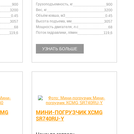
Грузоподъемность, кг
900
900
Вес, кг
3200
3200
Объём ковша, м3
0.45
0.45
Высота подъема, мм
3057
3057
Мощность двигателя, л.с
68
68
Поток гидравлики, л/мин
119,6
119,6
УЗНАТЬ БОЛЬШЕ
CMG
МИНИ-ПОГРУЗЧИК XCMG
SR740RU-Y