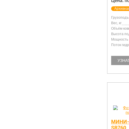
Цена: п
Архивна
Грузоподъе
Вес, кг
Объём ков
Высота по
Мощность д
Поток гидр
УЗНА
МИНИ-
SR760