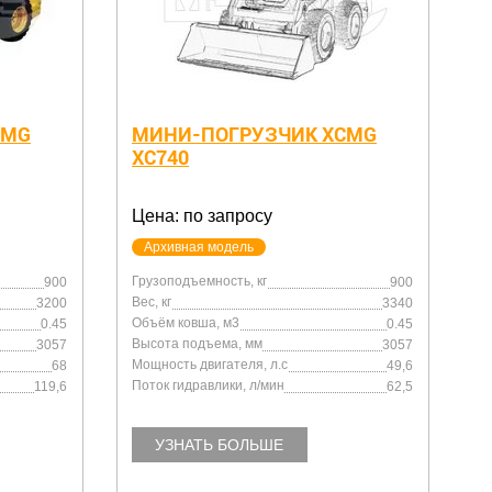
CMG
МИНИ-ПОГРУЗЧИК XCMG
XC740
Цена: по запросу
Архивная модель
Грузоподъемность, кг
900
900
Вес, кг
3200
3340
Объём ковша, м3
0.45
0.45
Высота подъема, мм
3057
3057
Мощность двигателя, л.с
68
49,6
Поток гидравлики, л/мин
119,6
62,5
УЗНАТЬ БОЛЬШЕ