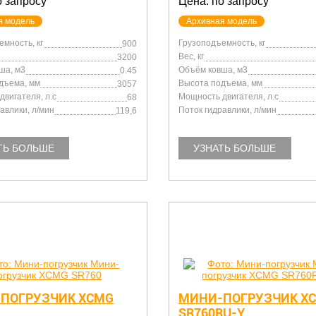
о запросу
Цена: по запросу
я модель
Архивная модель
мность, кг
Грузоподъемность, кг
900
Вес, кг
3200
ша, м3
Объём ковша, м3
0.45
дъема, мм
Высота подъема, мм
3057
вигателя, л.с
Мощность двигателя, л.с
68
авлики, л/мин
Поток гидравлики, л/мин
119,6
ТЬ БОЛЬШЕ
УЗНАТЬ БОЛЬШЕ
ПОГРУЗЧИК XCMG
МИНИ-ПОГРУЗЧИК X
SR760RU-Y