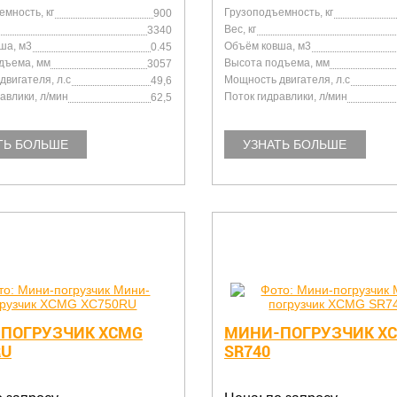
мность, кг
Грузоподъемность, кг
900
Вес, кг
3340
ша, м3
Объём ковша, м3
0.45
дъема, мм
Высота подъема, мм
3057
вигателя, л.с
Мощность двигателя, л.с
49,6
авлики, л/мин
Поток гидравлики, л/мин
62,5
ТЬ БОЛЬШЕ
УЗНАТЬ БОЛЬШЕ
ПОГРУЗЧИК XCMG
МИНИ-ПОГРУЗЧИК X
RU
SR740