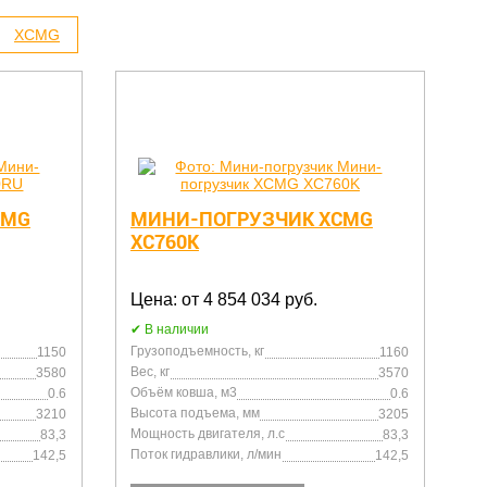
XCMG
CMG
МИНИ-ПОГРУЗЧИК XCMG
XC760K
Цена: от 4 854 034 руб.
В наличии
Грузоподъемность, кг
1150
1160
Вес, кг
3580
3570
Объём ковша, м3
0.6
0.6
Высота подъема, мм
3210
3205
Мощность двигателя, л.с
83,3
83,3
Поток гидравлики, л/мин
142,5
142,5