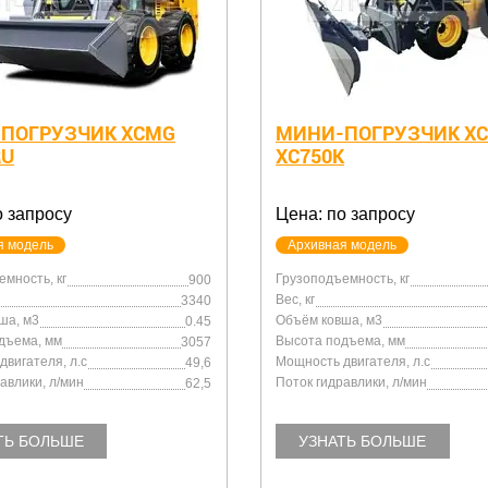
ПОГРУЗЧИК XCMG
МИНИ-ПОГРУЗЧИК X
RU
XC750K
о запросу
Цена: по запросу
я модель
Архивная модель
мность, кг
Грузоподъемность, кг
900
Вес, кг
3340
ша, м3
Объём ковша, м3
0.45
дъема, мм
Высота подъема, мм
3057
вигателя, л.с
Мощность двигателя, л.с
49,6
авлики, л/мин
Поток гидравлики, л/мин
62,5
ТЬ БОЛЬШЕ
УЗНАТЬ БОЛЬШЕ