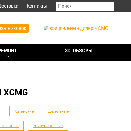
Доставка
Контакты
азать звонок
РЕМОНТ
3D-ОБЗОРЫ
 XCMG
е
Китайские
Дизельные
йственные
Универсальные