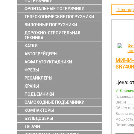
ПОГРУЗЧИКИ
ФРОНТАЛЬНЫЕ ПОГРУЗЧИКИ
Полнопр
ТЕЛЕСКОПИЧЕСКИЕ ПОГРУЗЧИКИ
ВИЛОЧНЫЕ ПОГРУЗЧИКИ
ДОРОЖНО-СТРОИТЕЛЬНАЯ
ТЕХНИКА
КАТКИ
АВТОГРЕЙДЕРЫ
МИНИ-
АСФАЛЬТОУКЛАДЧИКИ
SR740
ФРЕЗЫ
РЕСАЙКЛЕРЫ
Цена: от
КРАНЫ
В налич
ПОДЪЕМНИКИ
Грузоподъе
САМОХОДНЫЕ ПОДЪЕМНИКИ
Вес, кг
Объём ков
КОМПАКТОРЫ
Высота по
БУЛЬДОЗЕРЫ
Мощность д
Поток гидр
ТЯГАЧИ