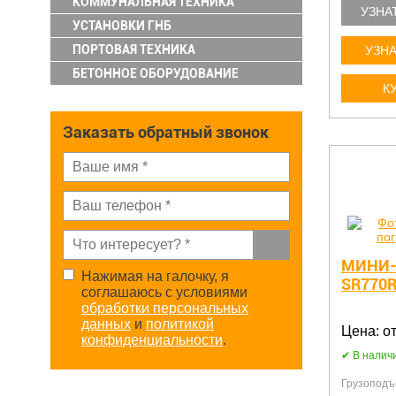
КОММУНАЛЬНАЯ ТЕХНИКА
УЗНА
УСТАНОВКИ ГНБ
ПОРТОВАЯ ТЕХНИКА
УЗНА
БЕТОННОЕ ОБОРУДОВАНИЕ
К
Заказать обратный звонок
МИНИ-
Нажимая на галочку, я
SR770
соглашаюсь с условиями
обработки персональных
данных
и
политикой
Цена: от
конфиденциальности
.
В налич
Грузоподъе