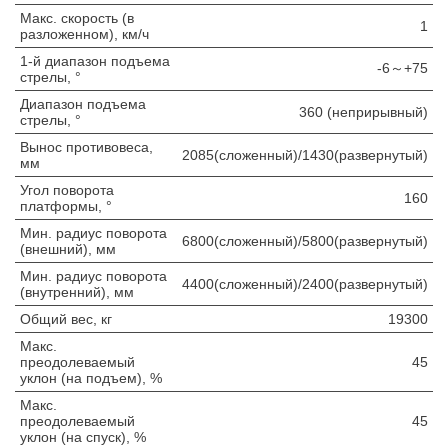
Макс. скорость (в
1
разложенном), км/ч
1-й диапазон подъема
-6～+75
стрелы, °
Диапазон подъема
360 (неприрывный)
стрелы, °
Вынос противовеса,
2085(сложенный)/1430(развернутый)
мм
Угол поворота
160
платформы, °
Мин. радиус поворота
6800(сложенный)/5800(развернутый)
(внешний), мм
Мин. радиус поворота
4400(сложенный)/2400(развернутый)
(внутренний), мм
Общий вес, кг
19300
Макс.
преодолеваемый
45
уклон (на подъем), %
Макс.
преодолеваемый
45
уклон (на спуск), %