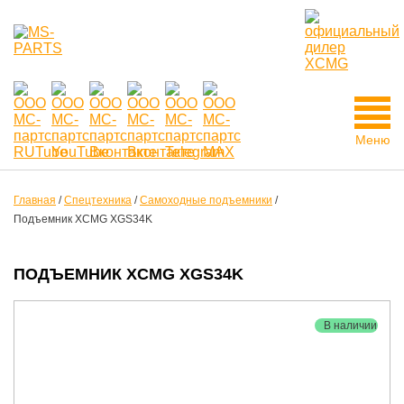
Меню
Главная
/
Спецтехника
/
Самоходные подъемники
/
Подъемник XCMG XGS34K
ПОДЪЕМНИК XCMG XGS34K
В наличии