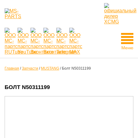
Меню
Главная
/
Запчасти
/
MUSTANG
/
Болт N50311199
БОЛТ N50311199