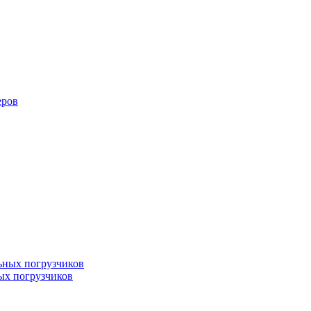
еров
ых погрузчиков