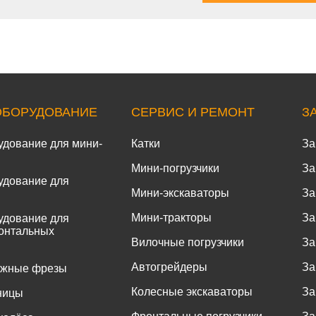
ОБОРУДОВАНИЕ
СЕРВИС И РЕМОНТ
З
удование для мини-
Катки
За
Мини-погрузчики
За
удование для
Мини-экскаваторы
За
Мини-тракторы
За
удование для
онтальных
Вилочные погрузчики
За
Автогрейдеры
За
ожные фрезы
Колесные экскаваторы
За
ницы