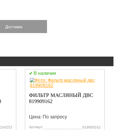
Доставка
В наличии
В н
ФИЛЬТР МАСЛЯНЫЙ ДВС
ФИЛ
3
819909162
ВСА
Цена: По запросу
Цена:
Артикул
Артику
104253
819909162