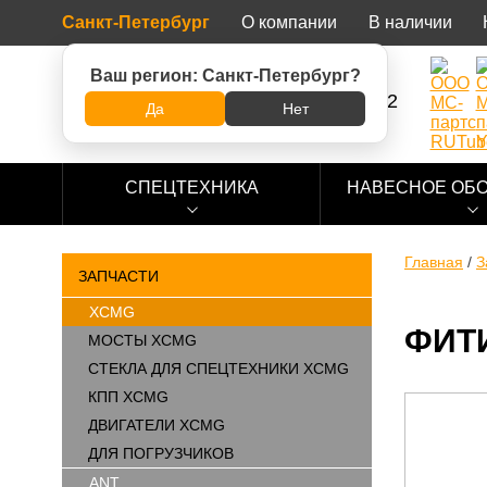
Санкт-Петербург
О компании
В наличии
Ваш регион:
Санкт-Петербург
?
8 (800) 500-73-92
Да
Нет
СПЕЦТЕХНИКА
НАВЕСНОЕ ОБ
Главная
/
З
ЗАПЧАСТИ
XCMG
ФИТИ
МОСТЫ XCMG
СТЕКЛА ДЛЯ СПЕЦТЕХНИКИ XCMG
КПП XCMG
ДВИГАТЕЛИ XCMG
ДЛЯ ПОГРУЗЧИКОВ
ANT