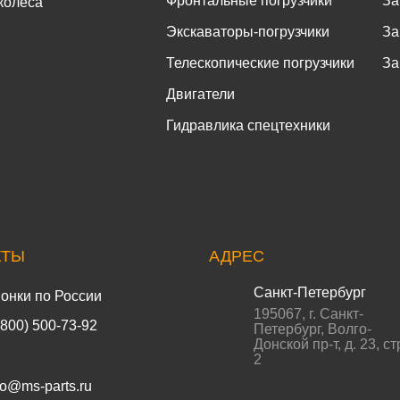
Фронтальные погрузчики
За
колёса
Экскаваторы-погрузчики
За
Телескопические погрузчики
За
Двигатели
Гидравлика спецтехники
КТЫ
АДРЕС
Санкт-Петербург
онки по России
195067
,
г. Санкт-
(800) 500-73-92
Петербург
,
Волго-
Донской пр-т, д. 23, ст
2
fo@ms-parts.ru