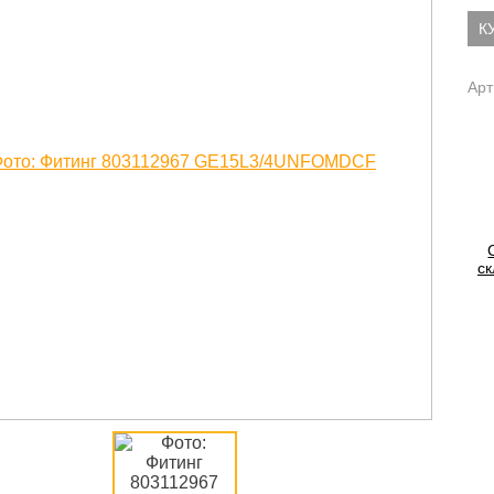
К
Арт
ск