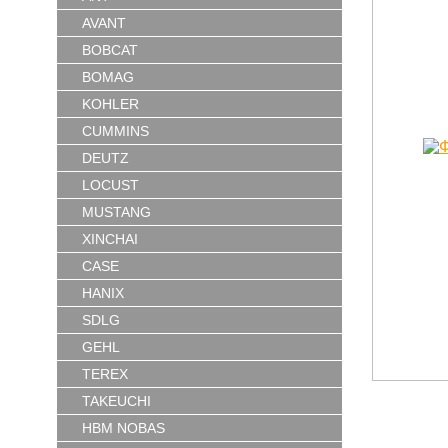
AVANT
BOBCAT
BOMAG
KOHLER
CUMMINS
DEUTZ
LOCUST
MUSTANG
XINCHAI
CASE
HANIX
SDLG
GEHL
TEREX
TAKEUCHI
HBM NOBAS