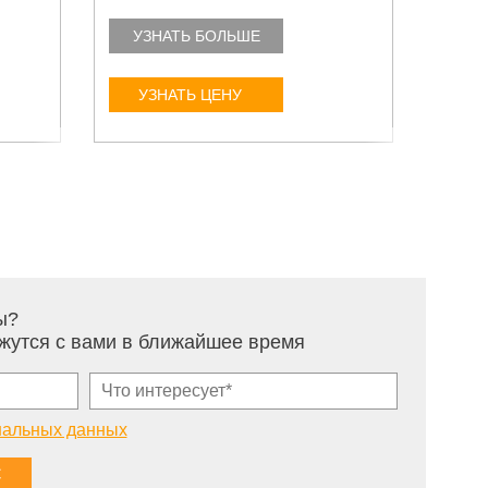
УЗНАТЬ БОЛЬШЕ
УЗ
УЗНАТЬ ЦЕНУ
У
ы?
жутся с вами в ближайшее время
нальных данных