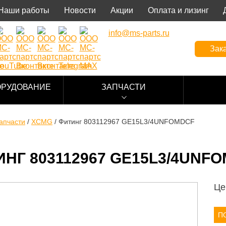
Наши работы
Новости
Акции
Оплата и лизинг
info@ms-parts.ru
Зака
ОРУДОВАНИЕ
ЗАПЧАСТИ
апчасти
/
XCMG
/
Фитинг 803112967 GE15L3/4UNFOMDCF
НГ 803112967 GE15L3/4UNF
Це
П