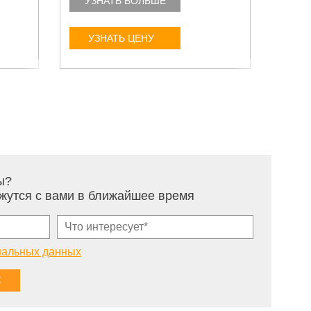
УЗНАТЬ БОЛЬШЕ
УЗ
УЗНАТЬ ЦЕНУ
У
ы?
жутся с вами в ближайшее время
нальных данных