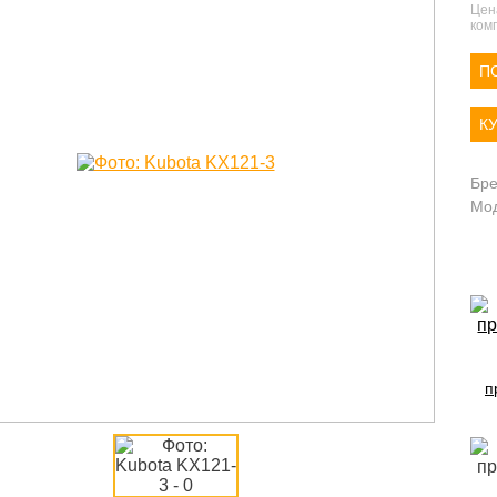
Цен
комп
П
К
Бр
Мо
п