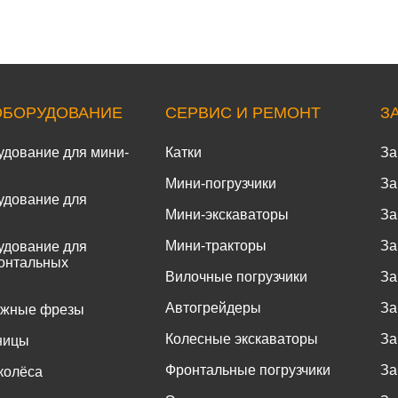
ОБОРУДОВАНИЕ
СЕРВИС И РЕМОНТ
З
удование для мини-
Катки
За
Мини-погрузчики
За
удование для
Мини-экскаваторы
За
Мини-тракторы
За
удование для
онтальных
Вилочные погрузчики
За
Автогрейдеры
За
ожные фрезы
Колесные экскаваторы
За
ницы
Фронтальные погрузчики
За
колёса