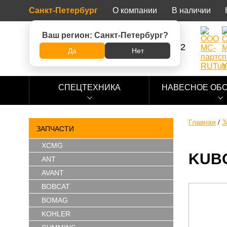
Санкт-Петербург
О компании
В наличии
Ваш регион:
Санкт-Петербург
?
8 (800) 500-73-92
Да
Нет
СПЕЦТЕХНИКА
НАВЕСНОЕ ОБ
Главная
/
З
ЗАПЧАСТИ
XCMG
KUBO
ANT
AVANT
BOBCAT
BOMAG
KOHLER