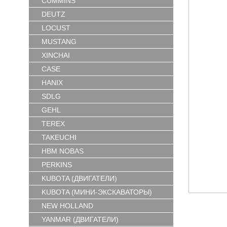
CUMMINS
DEUTZ
LOCUST
MUSTANG
XINCHAI
CASE
HANIX
SDLG
GEHL
TEREX
TAKEUCHI
HBM NOBAS
PERKINS
KUBOTA (ДВИГАТЕЛИ)
KUBOTA (МИНИ-ЭКСКАВАТОРЫ)
NEW HOLLAND
YANMAR (ДВИГАТЕЛИ)