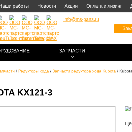
Наши работы
Новости
Акции
Оплата и лизинг
info@ms-parts.ru
Зака
ОРУДОВАНИЕ
ЗАПЧАСТИ
апчасти
/
Редукторы хода
/
Запчасти редуктора хода Kubota
/
Kubot
TA KX121-3
Це