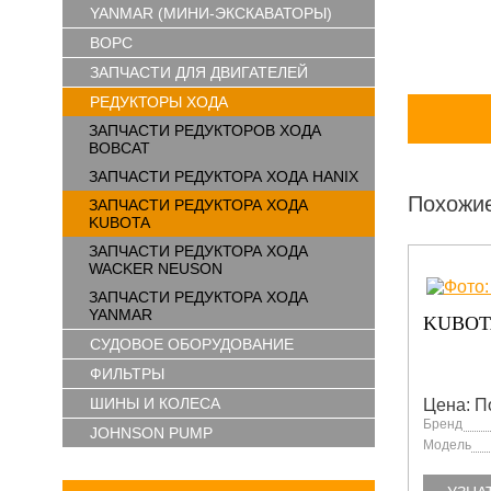
YANMAR (МИНИ-ЭКСКАВАТОРЫ)
ВОРС
ЗАПЧАСТИ ДЛЯ ДВИГАТЕЛЕЙ
РЕДУКТОРЫ ХОДА
ЗАПЧАСТИ РЕДУКТОРОВ ХОДА
BOBCAT
ЗАПЧАСТИ РЕДУКТОРА ХОДА HANIX
Похожи
ЗАПЧАСТИ РЕДУКТОРА ХОДА
KUBOTA
ЗАПЧАСТИ РЕДУКТОРА ХОДА
WACKER NEUSON
ЗАПЧАСТИ РЕДУКТОРА ХОДА
YANMAR
KUBOTA U48-4
KUBOTA
СУДОВОЕ ОБОРУДОВАНИЕ
ФИЛЬТРЫ
ШИНЫ И КОЛЕСА
Цена: По запросу
Цена: П
Бренд
Бренд
bota
Kubota
JOHNSON PUMP
Модель
Модель
KX61
U48-4