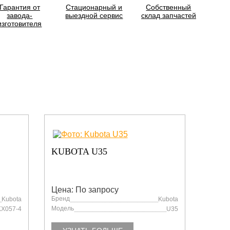
Гарантия от
Стационарный и
Собственный
завода-
выездной сервис
склад запчастей
изготовителя
KUBOTA U35
KUBO
Цена: По запросу
Цена:
Бренд
Бренд
Kubota
Kubota
Модель
Модел
KX057-4
U35