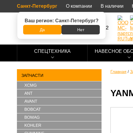
Санкт-Петербург
О компании
В наличии
Ваш регион:
Санкт-Петербург
?
8 (800) 500-73-92
Да
Нет
СПЕЦТЕХНИКА
НАВЕСНОЕ ОБ
Главная
/
З
ЗАПЧАСТИ
XCMG
YANM
ANT
AVANT
BOBCAT
BOMAG
KOHLER