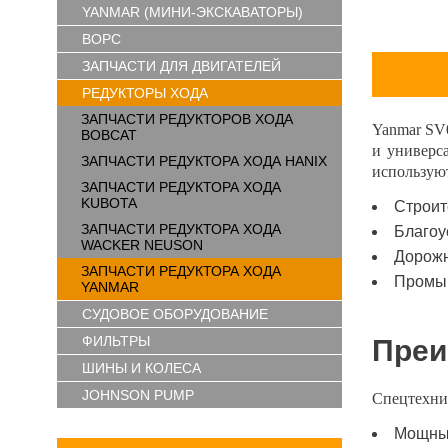
YANMAR (МИНИ-ЭКСКАВАТОРЫ)
ВОРС
ЗАПЧАСТИ ДЛЯ ДВИГАТЕЛЕЙ
РЕДУКТОРЫ ХОДА
ЗАПЧАСТИ РЕДУКТОРОВ ХОДА
Yanmar SV0
BOBCAT
и универс
ЗАПЧАСТИ РЕДУКТОРА ХОДА HANIX
использую
ЗАПЧАСТИ РЕДУКТОРА ХОДА
KUBOTA
Строит
ЗАПЧАСТИ РЕДУКТОРА ХОДА
Благоу
WACKER NEUSON
Дорожн
ЗАПЧАСТИ РЕДУКТОРА ХОДА
Промы
YANMAR
СУДОВОЕ ОБОРУДОВАНИЕ
ФИЛЬТРЫ
Преи
ШИНЫ И КОЛЕСА
JOHNSON PUMP
Спецтехник
Мощным