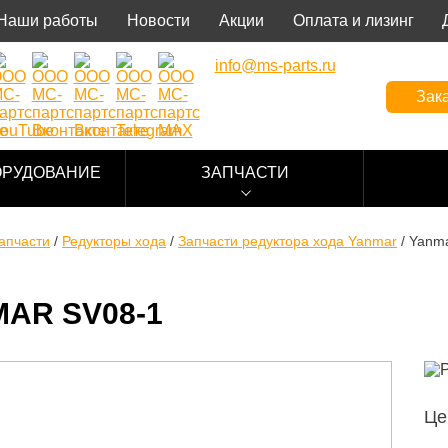
Наши работы
Новости
Акции
Оплата и лизинг
info@ms-parts.ru
Зака
ОРУДОВАНИЕ
ЗАПЧАСТИ
апчасти
/
Редукторы хода
/
Запчасти редуктора хода Yanmar
/
Yanma
AR SV08-1
Це