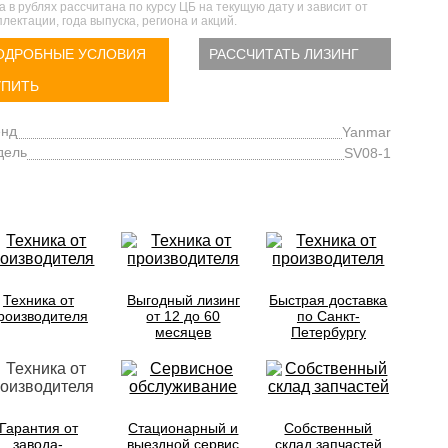
а в рублях рассчитана по курсу ЦБ на текущую дату и зависит от
лектации, года выпуска, региона и акций.
ОДРОБНЫЕ УСЛОВИЯ
РАССЧИТАТЬ ЛИЗИНГ
УПИТЬ
енд
Yanmar
дель
SV08-1
Техника от
Выгодный лизинг
Быстрая доставка
роизводителя
от 12 до 60
по Санкт-
месяцев
Петербургу
Гарантия от
Стационарный и
Собственный
завода-
выездной сервис
склад запчастей