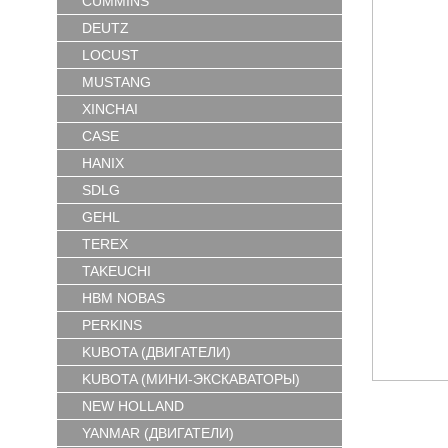
CUMMINS
DEUTZ
LOCUST
MUSTANG
XINCHAI
CASE
HANIX
SDLG
GEHL
TEREX
TAKEUCHI
HBM NOBAS
PERKINS
KUBOTA (ДВИГАТЕЛИ)
KUBOTA (МИНИ-ЭКСКАВАТОРЫ)
NEW HOLLAND
YANMAR (ДВИГАТЕЛИ)