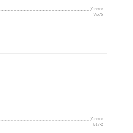
Yanmar
Vio75
Yanmar
B17-2