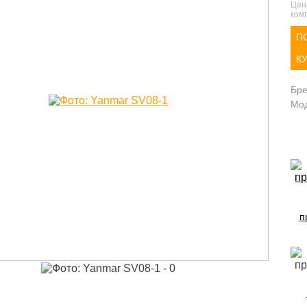
Цен
комп
П
К
Бр
Мо
п