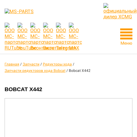
Меню
Главная
/
Запчасти
/
Редукторы хода
/
Запчасти редукторов хода Bobcat
/
Bobcat X442
BOBCAT X442