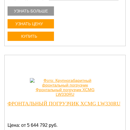
XCMG (Китай)
1 тонна
2 тонны
УЗНАТЬ БОЛЬШЕ
3 тонны
4 тонны
5 тонн
6 тонн
УЗНАТЬ ЦЕНУ
7 тонн
8-9 тонн
от 10 тонн
1 куб
КУПИТЬ
1,8 куба
2 куба
3 куба
4 куба
5 кубов
Вилочные
6 кубов
6,5 кубов
ФРОНТАЛЬНЫЙ ПОГРУЗЧИК XCMG LW330RU
Цена: от 5 644 792 руб.