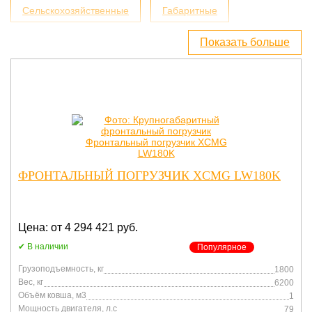
Сельскохозяйственные
Габаритные
Показать больше
Электрические
Для сыпучих грузов
Для щебня
Для леса и бревен
Для земляных и грунтовых работ
Для благоустройства территорий
Для зерна
ФРОНТАЛЬНЫЙ ПОГРУЗЧИК XCMG LW180K
Для тюков
Для силоса
Для биг бэгов
Для мусора
Для песка
Большие
Цена: от 4 294 421 руб.
В наличии
Популярное
С джойстиком
Лучшие
Китайские
Грузоподъемность, кг
1800
Вес, кг
6200
Универсальные
Одноковшовые
Объём ковша, м3
1
Мощность двигателя, л.с
79