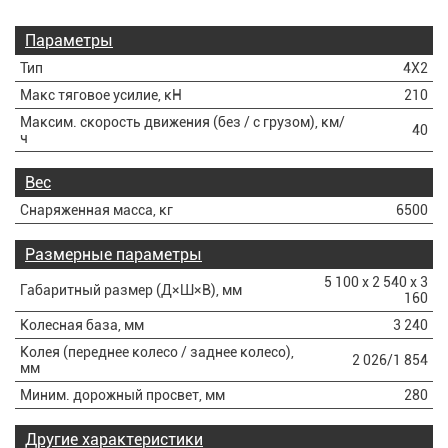
Параметры
Тип
4Х2
Макс тяговое усилие, кН
210
Максим. скорость движения (без / с грузом), км/
40
ч
Вес
Снаряженная масса, кг
6500
Размерные параметры
5 100 х 2 540 х 3
Габаритный размер (Д×Ш×В), мм
160
Колесная база, мм
3 240
Колея (переднее колесо / заднее колесо),
2 026/1 854
мм
Миним. дорожный просвет, мм
280
Другие характеристики