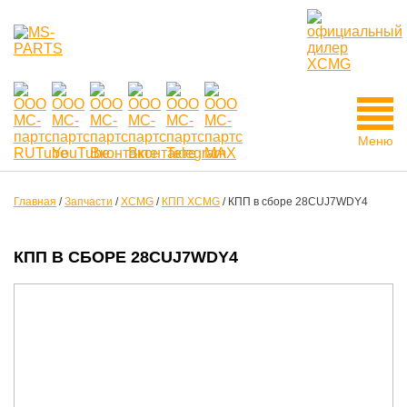
Меню
Главная
/
Запчасти
/
XCMG
/
КПП XCMG
/
КПП в сборе 28CUJ7WDY4
КПП В СБОРЕ 28CUJ7WDY4