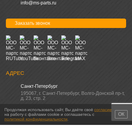
info@ms-parts.ru
Заказать звонок
АДРЕС
Санкт-Петербург
195067
,
г. Санкт-Петербург
,
Волго-Донской пр-т,
Продолжая использовать сайт, Вы даёте своё
согласие
д. 23, стр. 2
ОК
на работу с файлами cookie и соглашаетесь с
политикой конфиденциальности
.