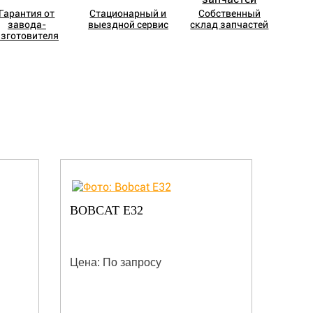
Гарантия от
Стационарный и
Собственный
завода-
выездной сервис
склад запчастей
изготовителя
BOBCAT E32
BOBC
Цена: По запросу
Цена: