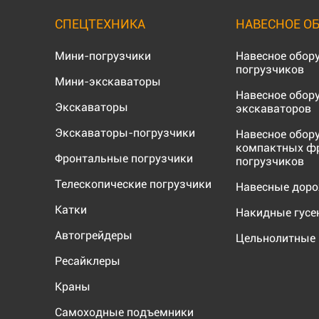
СПЕЦТЕХНИКА
НАВЕСНОЕ О
Мини-погрузчики
Навесное обор
погрузчиков
Мини-экскаваторы
Навесное обор
Экскаваторы
экскаваторов
Экскаваторы-погрузчики
Навесное обор
компактных ф
Фронтальные погрузчики
погрузчиков
Телескопические погрузчики
Навесные дор
Катки
Накидные гус
Автогрейдеры
Цельнолитные 
Ресайклеры
Краны
Самоходные подъемники