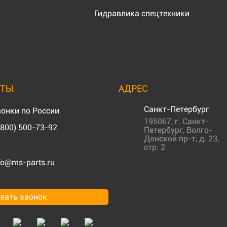
Гидравлика спецтехники
КТЫ
АДРЕС
Санкт-Петербург
онки по России
195067
,
г. Санкт-
(800) 500-73-92
Петербург
,
Волго-
Донской пр-т, д. 23,
стр. 2
fo@ms-parts.ru
зать звонок