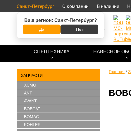
Санкт-Петербург
О компании
В наличии
Н
Ваш регион:
Санкт-Петербург
?
8 (800) 500-73-92
Да
Нет
СПЕЦТЕХНИКА
НАВЕСНОЕ ОБ
Главная
/
З
ЗАПЧАСТИ
XCMG
BOBC
ANT
AVANT
BOBCAT
BOMAG
KOHLER