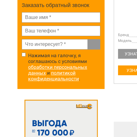
Заказать обратный звонок
Бренд
Бренд
Bobcat
Модель
Модель
E80
УЗНАТЬ БОЛЬШЕ
УЗНА
Нажимая на галочку, я
соглашаюсь с условиями
обработки персональных
УЗНАТЬ ЦЕНУ
УЗНА
данных
и
политикой
конфиденциальности
.