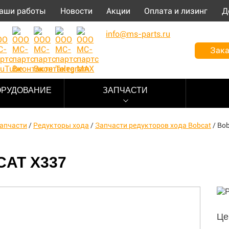
аши работы
Новости
Акции
Оплата и лизинг
Д
info@ms-parts.ru
Зака
ОРУДОВАНИЕ
ЗАПЧАСТИ
апчасти
/
Редукторы хода
/
Запчасти редукторов хода Bobcat
/
Bob
AT X337
Це