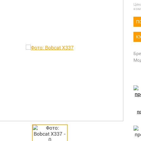
Цен
ком
П
К
Бр
Мо
п