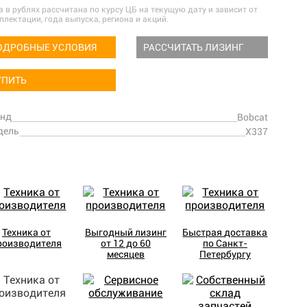
а в рублях рассчитана по курсу ЦБ на текущую дату и зависит от
плектации, года выпуска, региона и акций.
ОДРОБНЫЕ УСЛОВИЯ
РАССЧИТАТЬ ЛИЗИНГ
УПИТЬ
енд
Bobcat
дель
X337
Техника от
Выгодный лизинг
Быстрая доставка
роизводителя
от 12 до 60
по Санкт-
месяцев
Петербургу