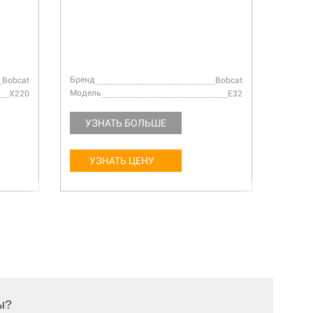
Бренд
Бренд
Bobcat
Bobcat
Модель
Модел
X220
E32
УЗНАТЬ БОЛЬШЕ
УЗ
УЗНАТЬ ЦЕНУ
У
ы?