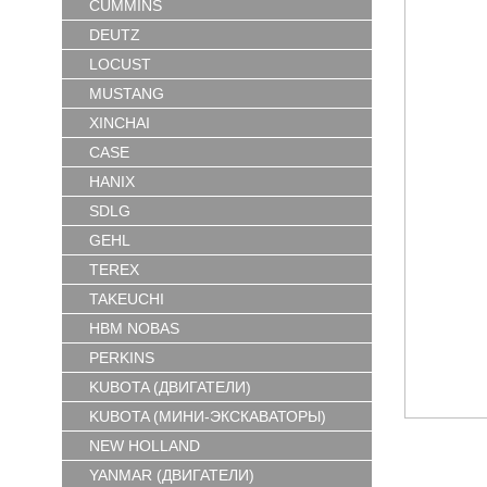
CUMMINS
DEUTZ
LOCUST
MUSTANG
XINCHAI
CASE
HANIX
SDLG
GEHL
TEREX
TAKEUCHI
HBM NOBAS
PERKINS
KUBOTA (ДВИГАТЕЛИ)
KUBOTA (МИНИ-ЭКСКАВАТОРЫ)
NEW HOLLAND
YANMAR (ДВИГАТЕЛИ)