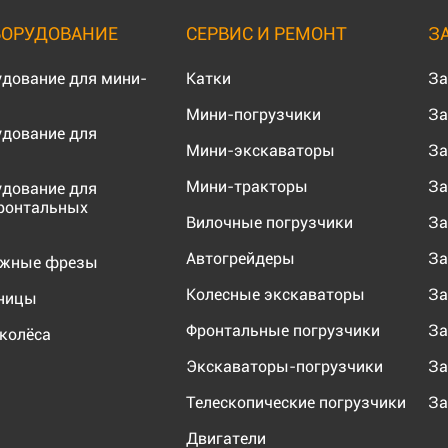
БОРУДОВАНИЕ
СЕРВИС И РЕМОНТ
З
удование для мини-
Катки
За
Мини-погрузчики
За
удование для
Мини-экскаваторы
За
Мини-тракторы
За
удование для
ронтальных
Вилочные погрузчики
За
Автогрейдеры
За
ожные фрезы
Колесные экскаваторы
За
еницы
Фронтальные погрузчики
За
колёса
Экскаваторы-погрузчики
За
Телескопические погрузчики
За
Двигатели